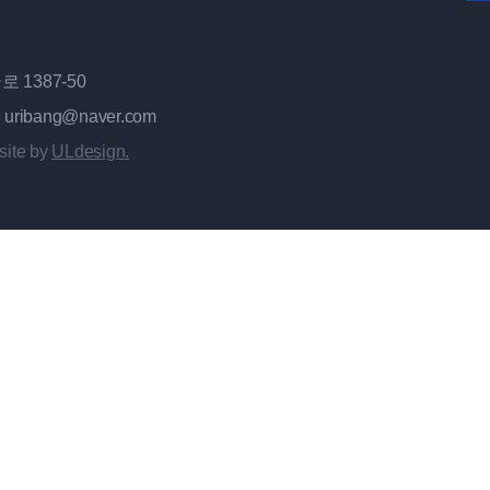
 1387-50
 uribang@naver.com
site by
ULdesign.