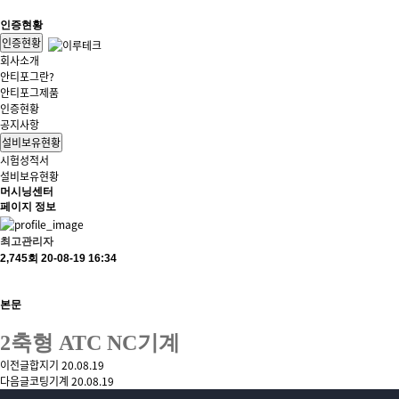
인증현황
인증현황
회사
회사소개
안티포그란?
안티포그제품
인증현황
공지사항
설비보유현황
시험성적서
설비보유현황
머시닝센터
페이지 정보
최고관리자
2,745회
20-08-19 16:34
본문
2축형 ATC NC기계
이전글
합지기
20.08.19
다음글
코팅기계
20.08.19